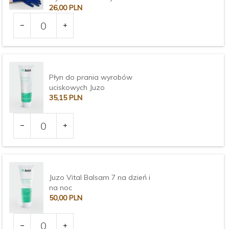
26,
00
PLN
Ilość
dla
produktu
Rozmiar:
2270
Płyn do prania wyrobów
uciskowych Juzo
35,
15
PLN
Ilość
dla
produktu
3373
Juzo Vital Balsam 7 na dzień i
na noc
50,
00
PLN
Ilość
dla